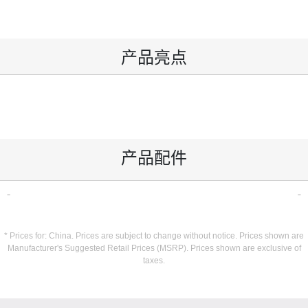
产品亮点
产品配件
* Prices for: China. Prices are subject to change without notice. Prices shown are
Manufacturer's Suggested Retail Prices (MSRP). Prices shown are exclusive of
taxes.