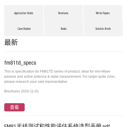
Application Notes
Brochures
White Papers
Case Studies
Books
Solution Briefs
最新
fm81td_specs
This is specification for FM81TD series of product, ideal for mm-Wave
passive and active antenna & radar measurement. For larger quite zone,
please research your sale representative.
Brochures 2020-11-01
查看